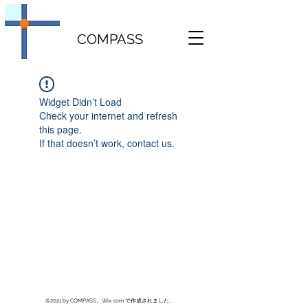
COMPASS
Widget Didn’t Load
Check your internet and refresh
this page.
If that doesn’t work, contact us.
©2021 by COMPASS。Wix.com で作成されました。