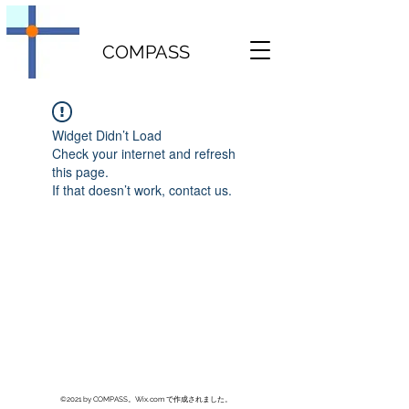
COMPASS
Widget Didn’t Load
Check your internet and refresh
this page.
If that doesn’t work, contact us.
©2021 by COMPASS。Wix.com で作成されました。