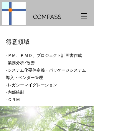
COMPASS
得意領域
-
ＰＭ、ＰＭＯ、プロジェクト計画書作成
-
業務分析/改善
-
システム化要件定義・パッケージシステム
導入・ベンダー管理
-
レガシーマイグレーション
-
内部統制
-
ＣＲＭ