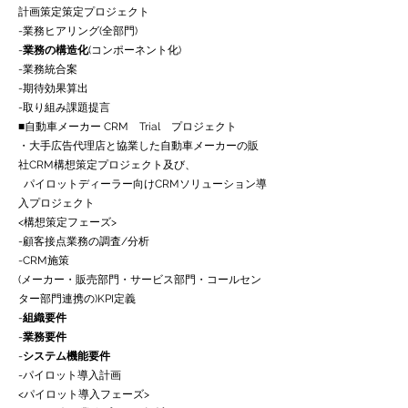
計画策定策定プロジェクト
-業務ヒアリング(全部門)
-
業務の構造化
(コンポーネント化)
-業務統合案
-期待効果算出
-取り組み課題提言
■自動車メーカー CRM Trial プロジェクト
・大手広告代理店と協業した自動車メーカーの販
社CRM構想策定プロジェクト及び、
パイロットディーラー向けCRMソリューション導
入プロジェクト
<構想策定フェーズ>
-顧客接点業務の調査/分析
-CRM施策
(メーカー・販売部門・サービス部門・コールセン
ター部門連携の)KPI定義
-
組織要件
-
業務要件
-
システム機能要件
-パイロット導入計画
<パイロット導入フェーズ>