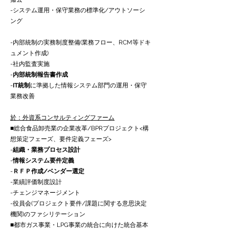
-
システム運用・保守業務の標準化/アウトソーシ
ング
-
内部統制の実務制度整備(業務フロー、RCM等ドキ
ュメント作成)
-
社内監査実施
-
内部統制報告書作成
-
IT統制
に準拠した情報システム部門の運用・保守
業務改善
於：外資系コンサルティングファーム
■総合食品卸売業の企業改革/BPRプロジェクト<構
想策定フェーズ、要件定義フェーズ>
-
組織・業務プロセス設計
-
情報システム要件定義
-
ＲＦＰ作成/ベンダー選定
-業績評価制度設計
-チェンジマネージメント
-役員会(プロジェクト要件/課題に関する意思決定
機関)のファシリテーション
■都市ガス事業・LPG事業の統合に向けた統合基本