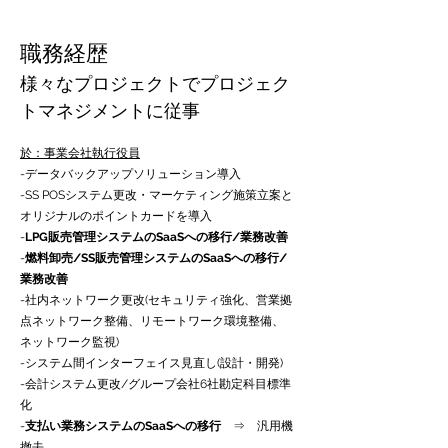
職務経歴
様々なプロジェクトでプロジェク
トマネジメントに従事
​於：事業会社執行役員
-
データバックアップソリューション導入
-
SS POSシステム更改・マーケティング施策立案と
オリジナルのポイントカードを導入
-
LPG販売管理システムのSaaSへの移行/業務改善
-
燃料卸売/SS販売管理システムのSaaSへの移行/
業務改善
-
社内ネットワーク更改(セキュリティ強化、営業拠
点ネットワーク整備、リモートワーク環境整備、
ネットワーク監視)
-
システム間インターフェイス見直し(設計・開発)
-
会計システム更改/グループ会社6社勘定科目標準
化
-
支払い業務システムのSaaSへの移行
⇒ 汎用機
撤去