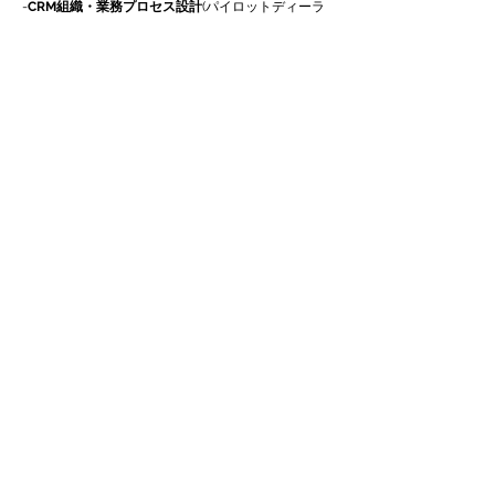
-
CRM組織・業務プロセス設計
(パイロットディーラ
ー)
-
CRMシステム要件定義、パイロットシステム開
発・導入
-パイロットディーラーへの導入(コールセンター立
上げ)
-運用定着化支援（メーカーとの連携活動）/チェ
ンジマネージメント
■自動車リース業及び、グループ会社(製造業・流通
業)の内部統制支援
<計画フェーズ>
-業務ヒアリング(全部門)
-
業務の構造化
（業務フロー作成のための)
-内部統制文書作成単位
<パイロット実施フェーズ>
-パイロット文書作成
-監査法人レビュー
-文書作成研修用資料
-文書作成工数見積もり
-文書作成スケジュール
-
導入フェーズ計画書